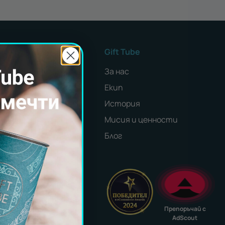
и услуги
Gift Tube
и за фирми
За нас
билдинг програми
Екип
оции
История
и партньор
Мисия и ценности
ил за партньори
Блог
а с нас
e@gift-tube.com
Препоръчай с
AdScout