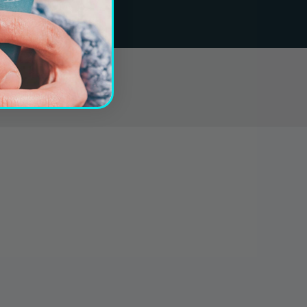
be
nkedIn
 LinkedIn