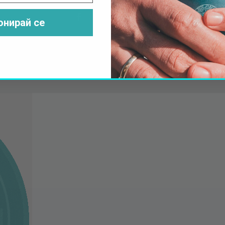
Последвайте ни във Facebook
Последвайте ни във Instagram
Последвайте ни във YouTu
Последвайте ни във Li
Последвайте ни във
онирай се
витки
Туристически лиценз
oped by
min.solutions