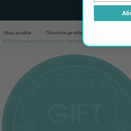
Аб
Общи условия
Политика за поверителност
Биск
© 2026 Всички права запазени. Designed by
Design Depot
. Devel